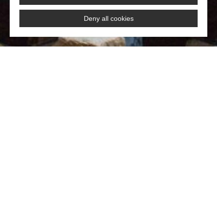
Deny all cookies
Visitez aussi le musée
Fenaille et la ville...
Vous pouvez aussi découvrir le musée Fenaille :
en toute autonomie :
voir le site internet du
musée Fenaille
en visite guidée d’1h30 avec un guide de l’office
de tourisme incluant le déjeuner dans un
restaurant de la ville à laquelle vous pourrez
ajouter une visite découverte du patrimoine de la
ville de Rodez.