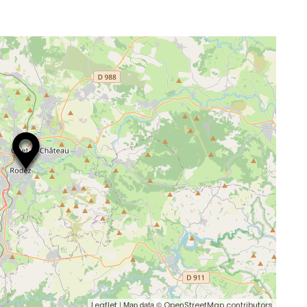
| Map data ©
Leaflet
OpenStreetMap contributors