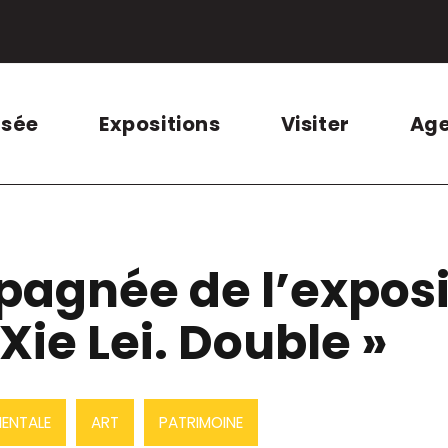
usée
Expositions
Visiter
Ag
pagnée de l’exposi
Xie Lei. Double »
ENTALE
ART
PATRIMOINE