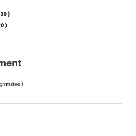
30 )
0 )
ement
gratuites.)