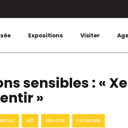
usée
Expositions
Visiter
Ag
ns sensibles : « Xe
entir »
ENTALE
ART
BIEN-ÊTRE
PATRIMOINE